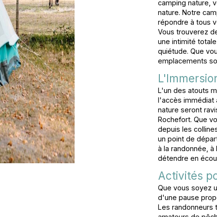
camping nature, vo
nature. Notre ca
répondre à tous v
Vous trouverez d
une intimité tota
quiétude. Que vou
emplacements sont
L'Immersion
L'un des atouts m
l'accès immédiat 
nature seront ravi
Rochefort. Que vo
depuis les colline
un point de dépar
à la randonnée, à
détendre en écout
Activités p
Que vous soyez un
d'une pause propo
Les randonneurs t
amateurs de pêche