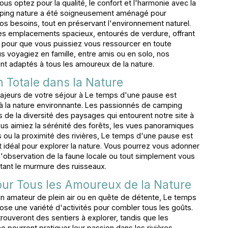
us optez pour la qualité, le confort et l'harmonie avec la
mping nature a été soigneusement aménagé pour
os besoins, tout en préservant l'environnement naturel.
es emplacements spacieux, entourés de verdure, offrant
le pour que vous puissiez vous ressourcer en toute
s voyagiez en famille, entre amis ou en solo, nos
 adaptés à tous les amoureux de la nature.
 Totale dans la Nature
ajeurs de votre séjour à Le temps d'une pause est
à la nature environnante. Les passionnés de camping
s de la diversité des paysages qui entourent notre site à
us aimiez la sérénité des forêts, les vues panoramiques
s ou la proximité des rivières, Le temps d'une pause est
t idéal pour explorer la nature. Vous pourrez vous adonner
 l'observation de la faune locale ou tout simplement vous
ant le murmure des ruisseaux.
our Tous les Amoureux de la Nature
 amateur de plein air ou en quête de détente, Le temps
se une variété d'activités pour combler tous les goûts.
rouveront des sentiers à explorer, tandis que les
 pourront pratiquer leur passion dans les rivières