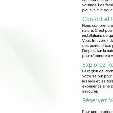
voisines. Les fam
pique-nique pour 
Confort et
Nous comprenons 
nature. C'est pou
installations de qu
Vous trouverez de
des points d'eau
l'impact sur la na
pour répondre à v
Explorez Ro
La région de Roche
votre séjour pour 
les lacs et les fo
expérience à ne p
savourer.
Réservez V
!
Pour une expérien