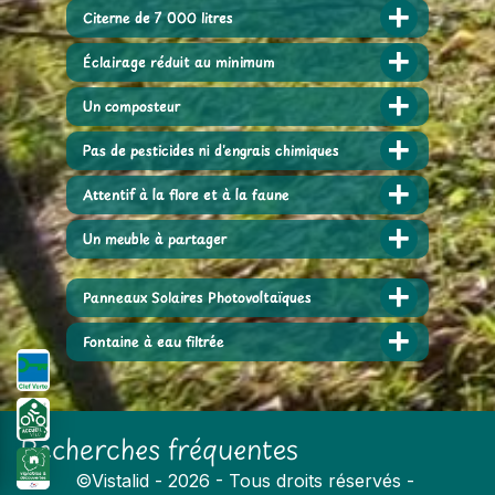
Citerne de 7 000 litres
Éclairage réduit au minimum
Un composteur
Pas de pesticides ni d'engrais chimiques
Attentif à la flore et à la faune
Un meuble à partager
Panneaux Solaires Photovoltaïques
Fontaine à eau filtrée
Recherches fréquentes
©
Vistalid
- 2026 - Tous droits réservés -